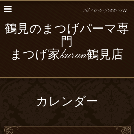
Tel / 070-5088-7111
鶴見のまつげパーマ専
門
まつげ家kurun鶴見店
カレンダー