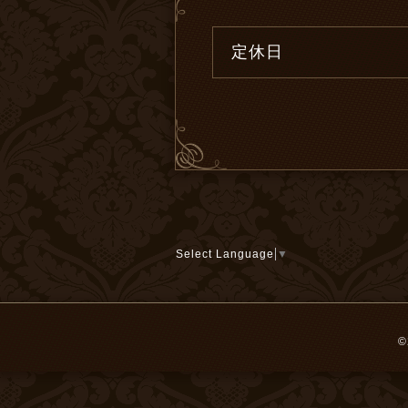
定休日
Select Language
▼
©