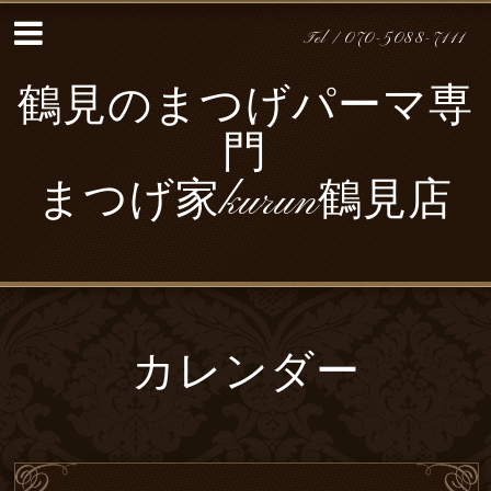
Tel / 070-5088-7111
鶴見のまつげパーマ専
門
まつげ家kurun鶴見店
カレンダー