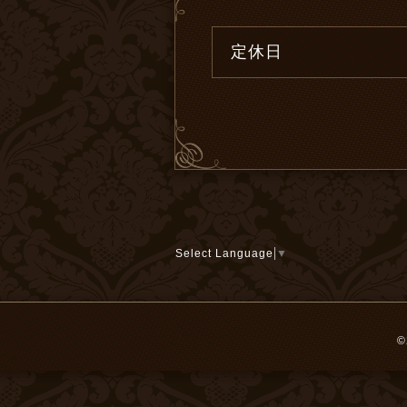
定休日
Select Language
▼
©